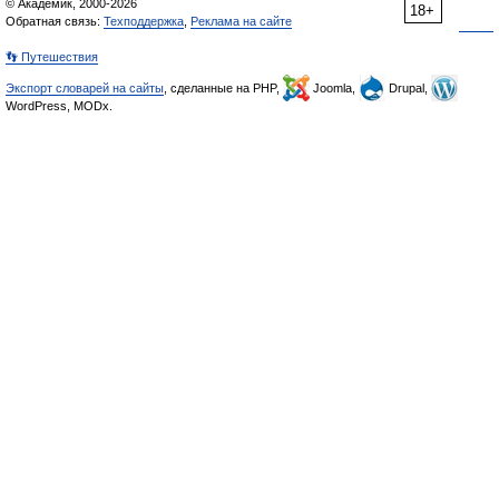
© Академик, 2000-2026
18+
Обратная связь:
Техподдержка
,
Реклама на сайте
👣 Путешествия
Экспорт словарей на сайты
, сделанные на PHP,
Joomla,
Drupal,
WordPress, MODx.