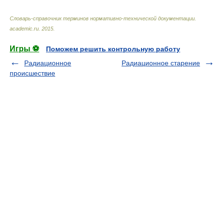
Словарь-справочник терминов нормативно-технической документации
.
academic.ru
.
2015
.
Игры ⚽
Поможем решить контрольную работу
Радиационное
Радиационное старение
происшествие